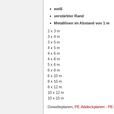
weiß
verstärkter Rand
Metallösen im Abstand von 1 m
2 x 3 m
3 x 4 m
3 x 5 m
4 x 5 m
4 x 6 m
4 x 8 m
5 x 6 m
6 x 8 m
6 x 10 m
8 x 10 m
8 x 12 m
10 x 12 m
10 x 15 m
Gewebeplanen,
PE-Abdeckplanen - PE